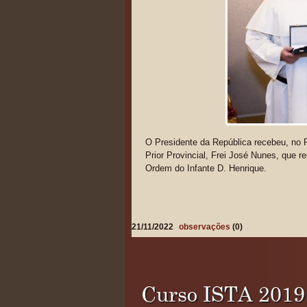
O Presidente da República recebeu, no 
Prior Provincial, Frei José Nunes, que
Ordem do Infante D. Henrique.
21/11/2022
observações
(0)
Curso ISTA 2019