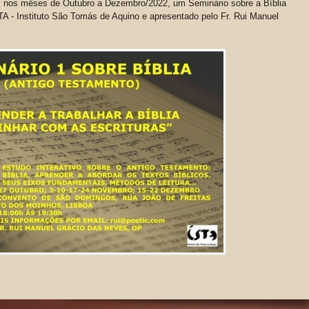
 nos mêses de Outubro a Dezembro/2022, um Seminário sobre a Bíblia
A - Instituto São Tomás de Aquino e apresentado pelo Fr. Rui Manuel