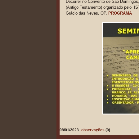
Decorrer no Convento de São Domingos,
(Antigo Testamento) organizado pelo IST
Grácio das Neves, OP.
PROGRAMA
08/01/2023
observações
(0)