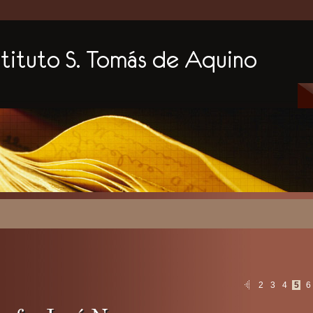
2
3
4
5
6