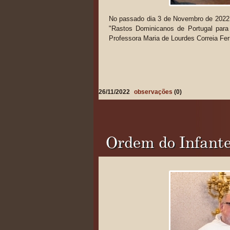
No passado dia 3 de Novembro de 2022 
"Rastos Dominicanos de Portugal para
Professora Maria de Lourdes Correia Fe
26/11/2022
observações
(0)
Ordem do Infante